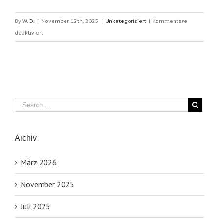
By
W. D.
|
November 12th, 2025
|
Unkategorisiert
|
Kommentare
für
deaktiviert
Chortage
auf
der
Gartenschau
Freudenstadt
–
Baiersbronn
Archiv
März 2026
November 2025
Juli 2025